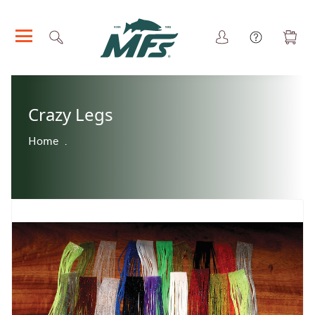
Crazy Legs
Winter Bag
1
Productos
$19
Home
.
Winter Bag
1
$19
Total
$38